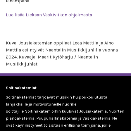
lähempänä.
Lue lisää Lieksan Vaskiviikon ohjelmasta
Kuva: Jousiakatemian oppilaat Leea Mattila ja Aino
Mattila esiintyivät Naantalin Musiikkijuhlilla vuonna
2024. Kuvaaja: Maarit Kytöharju / Naantalin
Musiikkijuhlat
Soitinakatemiat
Soitinakatemiat tarjoavat musiikin huippukoulutusta
lahjakkaille ja motivoituneille nuorille
soittajille. Soitinakatemioihin kuuluvat Jousiakatemia, Nuorten
pianoakatemia, Puupuhallinakatemia ja Vaskiakatemia. Ne
ovat käynnistyneet toisistaan erillisinä toimijoina, joille