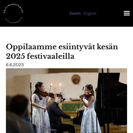
Hyppää pääsisältöön
Suomi
English
Oppilaamme esiintyvät kesän
2025 festivaaleilla
6.6.2025