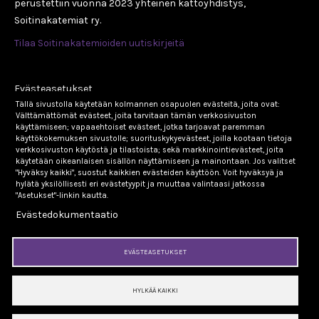
perustettiin vuonna 2023 yhteinen kattoyhdistys,
Soitinakatemiat ry.
Tilaa Soitinakatemioiden uutiskirjeitä
Tools
Evästeasetukset
Tällä sivustolla käytetään kolmannen osapuolen evästeitä, joita ovat:
Välttämättömät evästeet, joita tarvitaan tämän verkkosivuston
Tutustu Soitinakatemioihin
käyttämiseen; vapaaehtoiset evästeet, jotka tarjoavat paremman
käyttökokemuksen sivustolle; suorituskykyevästeet, joilla kootaan tietoja
Jousiakatemia
verkkosivuston käytöstä ja tilastoista; sekä markkinointievästeet, joita
käytetään oikeanlaisen sisällön näyttämiseen ja mainontaan. Jos valitset
Nuorten pianoakatemia
"Hyväksy kaikki", suostut kaikkien evästeiden käyttöön. Voit hyväksyä ja
hylätä yksilöllisesti eri evästetyypit ja muuttaa valintaasi jatkossa
Puupuhallinakatemia
"Asetukset"-linkin kautta.
Evästedokumentaatio
Vaskiakatemia
EVÄSTEASETUKSET
HYLKÄÄ KAIKKI