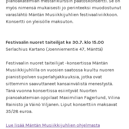
pianoakatemian mestarikurssin päätöskonsertti. Se on
myös nimensä mukaisesti jo perinteeksi muodostunut
varaslähtö Mäntän Musiikkijuhlien festivaaliviikkoon.
Konsertti on yleisölle maksuton.
Festivaalin nuoret taiteilijat ke 30.7. klo 15.00
Serlachius Kartano (Joenniementie 47, Mänttä)
Festivaalin nuoret taiteilijat -konsertissa Mäntän
Musiikkijuhlilla on vuosien saatossa kuultu nuoren
pianistipolven superlahjakkuuksia, jotka ovat
sittemmin saavuttaneet kansainvälistä menestystä.
Tänä vuonna konsertissa esiintyvät Nuorten
pianoakatemian oppilaat Maximilian Fagerlund, Vilina
Rainisto ja Väinö Viljanen. Liput konserttiin maksavat
35/28 euroa.
Lue lisää Mäntän Musiikkijuhlien ohjelmasta